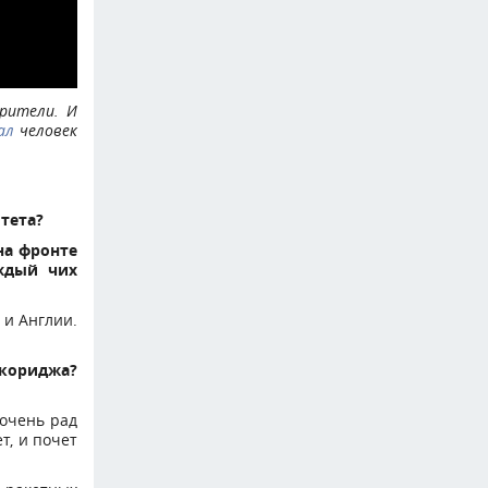
рители. И
ал
человек
итета?
на фронте
ждый чих
 и Англии.
нкориджа?
 очень рад
т, и почет