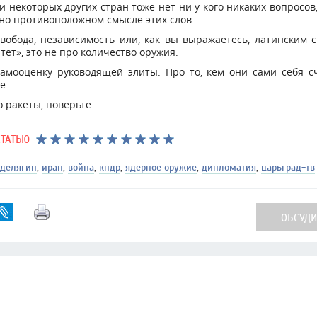
 некоторых других стран тоже нет ни у кого никаких вопросов,
о противоположном смысле этих слов.
вобода, независимость или, как вы выражаетесь, латинским
тет», это не про количество оружия.
самооценку руководящей элиты. Про то, кем они сами себя с
е.
о ракеты, поверьте.
СТАТЬЮ
 делягин
,
иран
,
война
,
кндр
,
ядерное оружие
,
дипломатия
,
царьград-тв
ОБСУДИТ