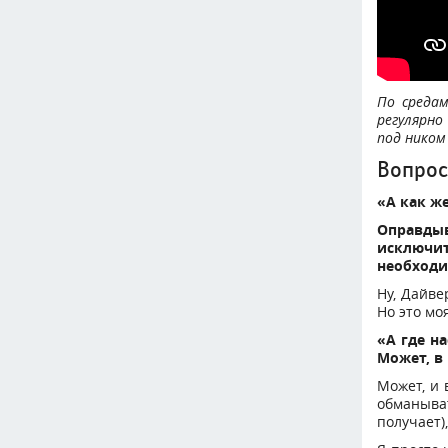
По среда
регулярно
под ником
Вопрос
«А как ж
Оправдыв
исключи
необходи
Ну, Дайве
Но это мо
«А где н
Может, в
Может, и 
обманыват
получает)