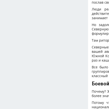
послав св
Люди ре
действите
занимает 
Но задол
Северную
формулиро
Там ритор
Северные 
вашей ав
Южной Кор
раз и каш
Все было
группиров
классный 
Боевой
Почему? Э
более зна
Потому ч
национал