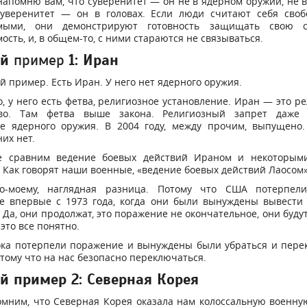
напомню вам, что суверенитет — он не в ядерном оружии, не 
Суверенитет — он в головах. Если люди считают себя сво
имыми, они демонстрируют готовность защищать свою с
ость, и, в общем-то, с ними стараются не связываться.
ой
пример
1: Иран
ой пример. Есть Иран. У него нет ядерного оружия.
о, у него есть фетва, религиозное установление. Иран — это р
тво. Там фетва выше закона. Религиозный запрет даже
ке ядерного оружия. В 2004 году, между прочим, выпущено.
них нет.
е сравним ведение боевых действий Ираном и некоторым
 Как говорят наши военные, «ведение боевых действий Лаосом»
о-моему, наглядная разница. Потому что США потерпел
е впервые с 1973 года, когда они были вынуждены вывести 
 Да, они продолжат, это поражение не окончательное, они буду
 это все понятно.
ока потерпели поражение и вынуждены были убраться и пере
отому что на нас безопасно переключаться.
й пример 2: Северная Корея
омним, что Северная Корея оказала нам колоссальную военну