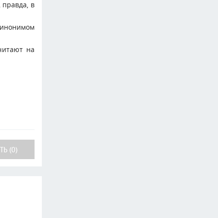
 правда, в
 синонимом
читают на
Ь (0)