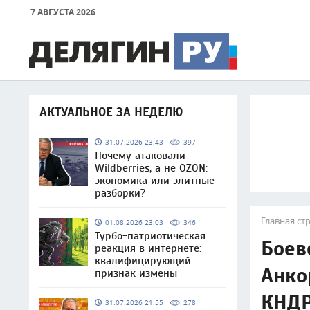
7 АВГУСТА 2026
АКТУАЛЬНОЕ ЗА НЕДЕЛЮ
31.07.2026 23:43
397
Почему атаковали
Wildberries, а не OZON:
экономика или элитные
разборки?
Главная ст
01.08.2026 23:03
346
Турбо-патриотическая
Боев
реакция в интернете:
квалифицирующий
Анко
признак измены
КНД
31.07.2026 21:55
278