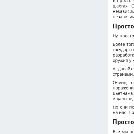
Я просто 
шахтах. 
независ
независим
Прост
Ну, прост
Более тог
государс
разработ
оружия у 
А давайт
странами.
Очень, п
поражени
Вьетнама.
и дальше,
Но они п
на нас. П
Просто
Все мы п