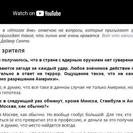
м в «Итогах дна» отвечаю на вопросы, которые присылают з
 приходят такие, что лично мне очень нравятся.
Вот что напис
 Дайвер Санта.
 зрителя
е получилось, что в стране с ядерным оружием нет суверен
аются загодя за каждый удар. Любое значимое действие 
тельно в ответ на террор. Ощущение такое, что на ка
мо разрешение Америки».
р, я думаю, что все-таки в данном случае не только Америки, но
я гипотеза.
ас в следующий раз обманут, кроме Минска, Стамбула и А
 Москве, как обычно?»
в Москве, как обычно. Но вообще глобус большой. Для тех, кто
ься (и кто превратил это в профессию, и деньги за это получае
, я думаю, что место найдется всегда.