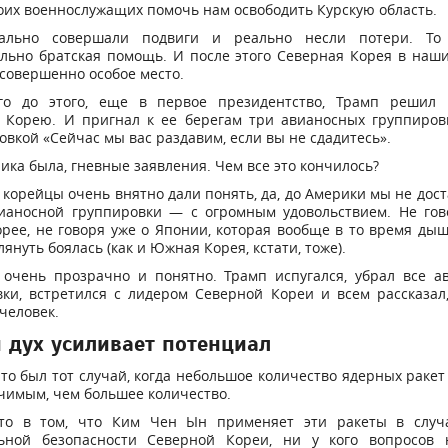
оих военнослужащих помочь нам освободить Курскую область.
ально совершали подвиги и реально несли потери. То 
льно братская помощь. И после этого Северная Корея в наш
совершенно особое место.
го до этого, еще в первое президентство, Трамп решил 
 Корею. И пригнал к ее берегам три авианосных группировк
вкой «Сейчас мы вас раздавим, если вы не сдадитесь».
ика была, гневные заявления. Чем все это кончилось?
корейцы очень внятно дали понять, да, до Америки мы не дост
ианосной группировки — с огромным удовольствием. Не гов
ее, не говоря уже о Японии, которая вообще в то время ды
лянуть боялась (как и Южная Корея, кстати, тоже).
 очень прозрачно и понятно. Трамп испугался, убрал все а
ки, встретился с лидером Северной Кореи и всем рассказал
человек.
 дух усиливает потенциал
то был тот случай, когда небольшое количество ядерных ракет
чимым, чем большее количество.
то в том, что Ким Чен Ын применяет эти ракеты в случ
ьной безопасности Северной Кореи, ни у кого вопросов 