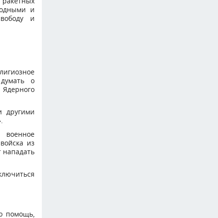
в ракетных
бодными и
вободу и
елигиозное
 думать о
 Ядерного
и другими
.
и военное
войска из
т нападать
ключиться
ю помощь,