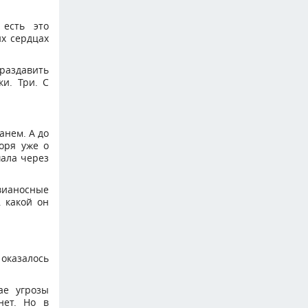
есть это
их сердцах
раздавить
и. Три. С
анем. А до
оря уже о
шала через
вианосные
, какой он
 оказалось
ае угрозы
нет. Но в