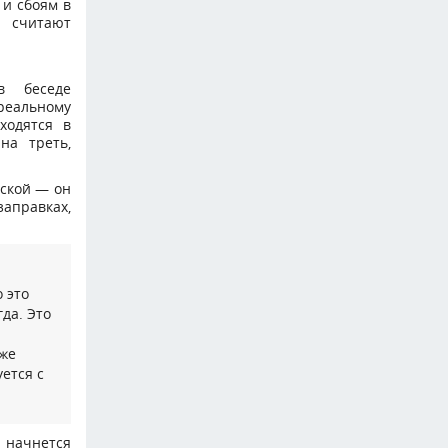
 и сбоям в
 считают
 беседе
еальному
ходятся в
на треть,
еской — он
заправках,
 это
да. Это
иже
ется с
я начнется