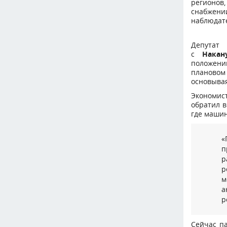
регионов,
снабжен
наблюдат
Депутат
с
Накан
положени
плановом
основывая
Экономист
обратил в
где маши
«
п
р
р
м
а
р
Сейчас па