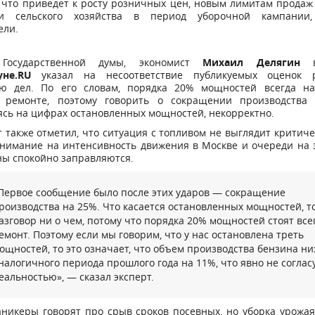
 что приведет к росту розничных цен, новым лимитам продаж
ии сельского хозяйства в период уборочной кампании,
ели.
 Государственной думы, экономист
Михаил Делягин
в
уне.RU
указал на несоответствие публикуемых оценок р
ю дел. По его словам, порядка 20% мощностей всегда на
 ремонте, поэтому говорить о сокращении производства 
сь на цифрах остановленных мощностей, некорректно.
 также отметил, что ситуация с топливом не выглядит критич
нимание на интенсивность движения в Москве и очереди на 
ны спокойно заправляются.
Первое сообщение было после этих ударов — сокращение
роизводства на 25%. Что касается остановленных мощностей, то
азговор ни о чем, потому что порядка 20% мощностей стоят всег
емонт. Поэтому если мы говорим, что у нас остановлена треть
ощностей, то это означает, что объем производства бензина н
налогичного периода прошлого года на 11%, что явно не согласу
еальностью», — сказал эксперт.
никеры говорят про срыв сроков посевных, но уборка урожа