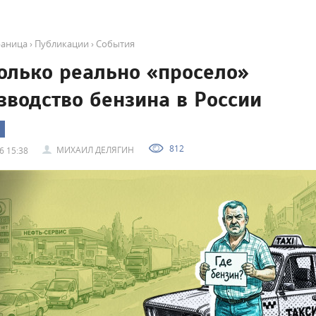
раница
›
Публикации
›
События
олько реально «просело»
зводство бензина в России
812
МИХАИЛ ДЕЛЯГИН
6 15:38