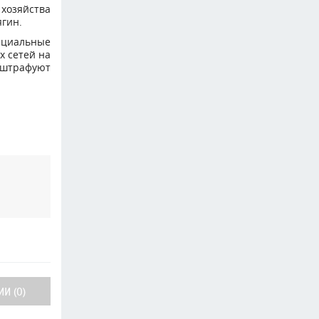
 хозяйства
ягин.
фициальные
х сетей на
 штрафуют
И (0)