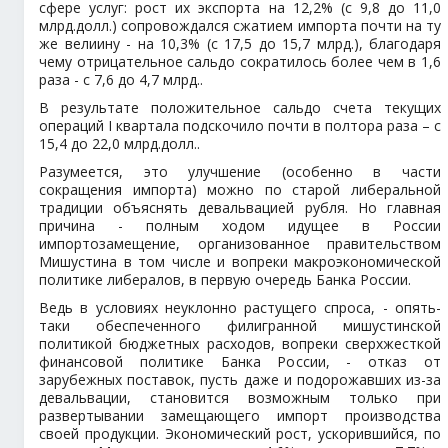
сфере услуг: рост их экспорта на 12,2% (с 9,8 до 11,0
млрд.долл.) сопровождался сжатием импорта почти на ту
же велиину - на 10,3% (с 17,5 до 15,7 млрд.), благодаря
чему отрицательное сальдо сократилось более чем в 1,6
раза - с 7,6 до 4,7 млрд..
В результате положительное сальдо счета текущих
операций I квартала подскочило почти в полтора раза – с
15,4 до 22,0 млрд.долл..
Разумеется, это улучшение (особенно в части
сокращения импорта) можно по старой либеральной
традиции объяснять девальвацией рубля. Но главная
причина - полным ходом идущее в России
импортозамещение, организованное правительством
Мишустина в том числе и вопреки макроэкономической
политике либералов, в первую очередь Банка России.
Ведь в условиях неуклонно растущего спроса, - опять-
таки обеспеченного филигранной мишустинской
политикой бюджетных расходов, вопреки сверхжесткой
финансовой политике Банка России, - отказ от
зарубежных поставок, пусть даже и подорожавших из-за
девальвации, становится возможным только при
развертывании замещающего импорт производства
своей продукции. Экономический рост, ускорившийся, по