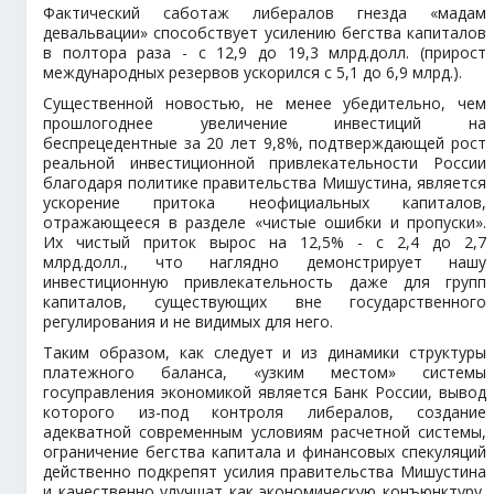
Фактический саботаж либералов гнезда «мадам
девальвации» способствует усилению бегства капиталов
в полтора раза - с 12,9 до 19,3 млрд.долл. (прирост
международных резервов ускорился с 5,1 до 6,9 млрд.).
Существенной новостью, не менее убедительно, чем
прошлогоднее увеличение инвестиций на
беспрецедентные за 20 лет 9,8%, подтверждающей рост
реальной инвестиционной привлекательности России
благодаря политике правительства Мишустина, является
ускорение притока неофициальных капиталов,
отражающееся в разделе «чистые ошибки и пропуски».
Их чистый приток вырос на 12,5% - с 2,4 до 2,7
млрд.долл., что наглядно демонстрирует нашу
инвестиционную привлекательность даже для групп
капиталов, существующих вне государственного
регулирования и не видимых для него.
Таким образом, как следует и из динамики структуры
платежного баланса, «узким местом» системы
госуправления экономикой является Банк России, вывод
которого из-под контроля либералов, создание
адекватной современным условиям расчетной системы,
ограничение бегства капитала и финансовых спекуляций
действенно подкрепят усилия правительства Мишустина
и качественно улучшат как экономическую конъюнктуру,