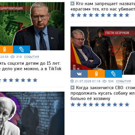
Кто нам запрещает назват
«врагом» тех, кто нас убивае
6 23:53
319
СОБЫТИЯ
ть соцсети детям до 15 лет:
 дело уже можно, а в TikTok
21.07.2026 01:18
533
СОБЫТИЯ
Когда закончится СВО: сто
продолжать кусать собаку ил
больно её хозяину