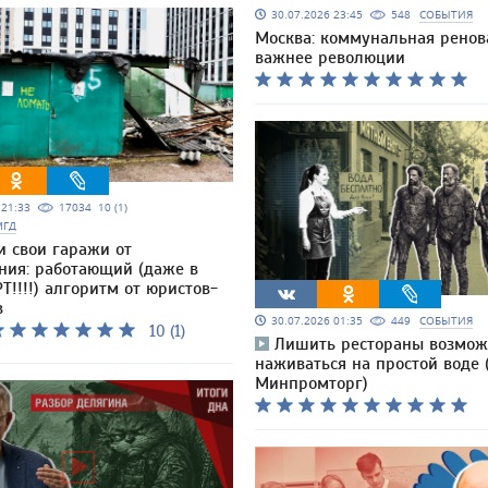
30.07.2026 23:45
548
СОБЫТИЯ
Москва: коммунальная ренов
важнее революции
5 21:33
17034
10 (1)
МГД
и свои гаражи от
ния: работающий (даже в
Т!!!!) алгоритм от юристов-
в
30.07.2026 01:35
449
СОБЫТИЯ
10 (1)
Лишить рестораны возмож
наживаться на простой воде 
Минпромторг)