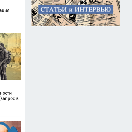
ация
ности
(запрос в