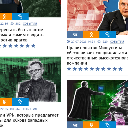
6 22:36
382
СОБЫТИЯ
ерестать быть «котом
ом» и самим вводить
против врагов
27.07.2026 14:51
520
СОБЫТИЯ
Правительство Мишустина
обеспечивает специалистами
отечественные высокотехнол
компании
6 22:55
562
СОБЫТИЯ
ли VPN, которые предлагает
 для обхода западных
ок