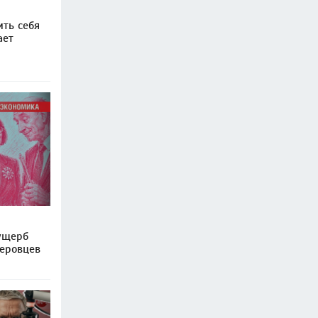
ить себя
ает
ущерб
деровцев