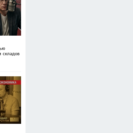
лью
и складов