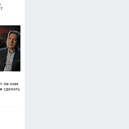
ь
т?
ит ли нам
и сделать