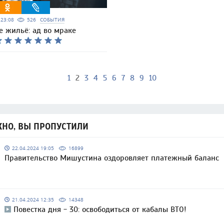
6 23:08
526
СОБЫТИЯ
е жильё: ад во мраке
1
2
3
4
5
6
7
8
9
10
НО, ВЫ ПРОПУСТИЛИ
22.04.2024 19:05
16899
Правительство Мишустина оздоровляет платежный баланс
21.04.2024 12:35
14348
Повестка дня - 30: освободиться от кабалы ВТО!