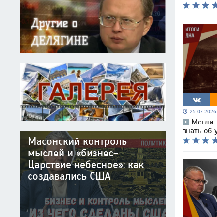
25.07.202
Могли 
знать об 
Масонский контроль
мыслей и «бизнес-
Царствие небесное»: как
создавались США