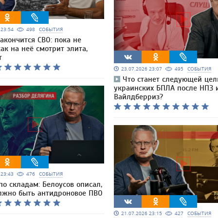
6 23:54
498
СОБЫТИЯ
закончится СВО: пока не
ак на неё смотрит элита,
т
23.07.2026 23:07
495
СОБЫТИЯ
Что станет следующей це
украинских БПЛА после НПЗ 
Вайлдберриз?
6 23:43
476
СОБЫТИЯ
по складам: Белоусов описал,
лжно быть антидроновое ПВО
21.07.2026 23:15
427
СОБЫТИЯ