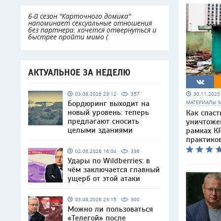
6-й сезон "Карточного домика"
напоминает сексуальные отношения
без партнера: хочется отвернуться и
быстрее пройти мимо (
АКТУАЛЬНОЕ ЗА НЕДЕЛЮ
30.11.202
03.08.2026 23:12
357
МАТЕРИАЛЫ 
Бордюринг выходит на
новый уровень: теперь
Как спаст
предлагают сносить
уничтоже
целыми зданиями
рамках КР
практико
02.08.2026 16:04
336
Удары по Wildberries: в
чём заключается главный
ущерб от этой атаки
03.08.2026 23:15
300
Можно ли пользоваться
«Телегой» после