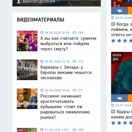
МИХАИЛ ДЕЛЯГИН
24.07.202
ВИДЕОМАТЕРИАЛЫ
Когда 
поймём, к
06.08.2026 20:09
230
ответа не
А вы как считаете: сумеем
выбраться или пойдём
через смуту?
05.08.2026 22:18
272
Варвары с Запада: у
Европы веками чешется
экспансия
04.08.2026 18:04
271
Россияне начинают
«распечатывать
23.07.202
кубышки»: стоит ли
Удары 
радоваться оживлению
каким до
рынка?
01.08.2026 19:51
339