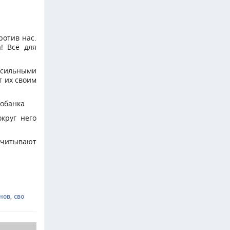
ротив нас.
! Всё для
 сильными
т их своим
робанка
круг него
 учитывают
нов
,
сво