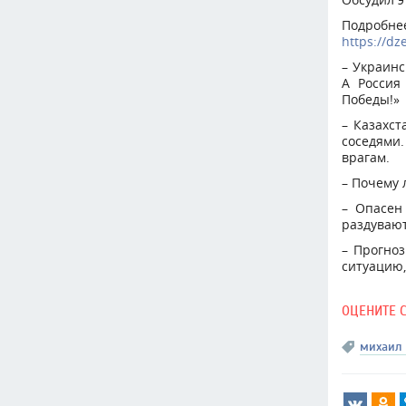
Подробнее
https://d
– Украинс
А Россия
Победы!»
– Казахс
соседями.
врагам.
– Почему 
– Опасен
раздувают
– Прогноз
ситуацию,
ОЦЕНИТЕ 
михаил