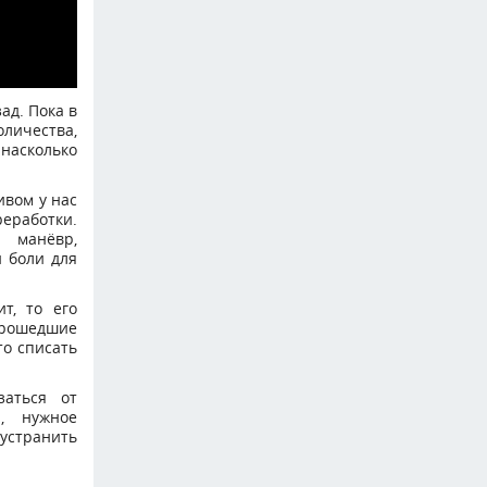
ад. Пока в
оличества,
 насколько
ивом у нас
еработки.
 манёвр,
 боли для
т, то его
 прошедшие
то списать
заться от
, нужное
 устранить