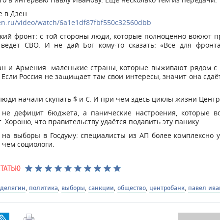
 в Дзен
zen.ru/video/watch/6a1e1df87fbf550c32560dbb
кий фронт: с той стороны люди, которые полноценно воюют п
 ведёт СВО. И не дай Бог кому-то сказать: «Всё для фронта
тан и Армения: маленькие страны, которые выживают рядом с
 Если Россия не защищает там свои интересы, значит она сдаё
люди начали скупать $ и €. И при чём здесь циклы жизни Цент
 не дефицит бюджета, а панические настроения, которые во
. Хорошо, что правительству удаётся подавить эту панику
 на выборы в Госдуму: специалисты из АП более комплексно
 чем социологи.
СТАТЬЮ
 делягин
,
политика
,
выборы
,
санкции
,
общество
,
центробанк
,
павел ива