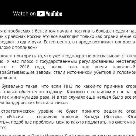
 о проблемах с бензином начали поступать больше недели наз
ых районах России это всё выглядит только как ограничение к
родают в одни руки. Естественно, в народе возникает вопрос: а
 плохо с топливом?
олжен повторить то, что уже неоднократно рассказывал: с топл
шо. У нас плохо с государственным регулированием нефтепер
что с 2018 года, после того как ввели налоговый
ерабатывающие заводы стали источником убытков и головной
дельцев.
 буквально такая, что если НПЗ по какой-то причине сгори
 только облегчённо вздохнут. Кризисы с топливом у нас за
 как минимум два раза. И в тех случаях ещё нельзя было всё э
ия бандеровских беспилотников.
стратегическом уровне не будет принято решение отка
ии «Россия — сырьевая колония Запада (Востока, Юга
ть)», подобные проблемы можно как-то подлатать, но системно
тся.
то в интервью Павлу Иванову. Ещё несколько тем из передачи: