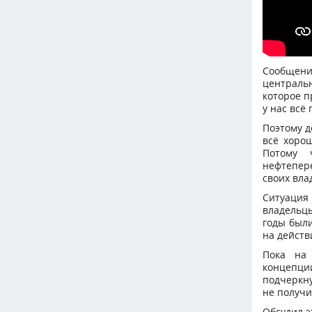
Сообщения
центральн
которое п
у нас всё
Поэтому д
всё хоро
Потому 
нефтепер
своих вла
Ситуация
владельцы
годы были
на действ
Пока на 
концепц
подчеркну
не получи
Обсудил э