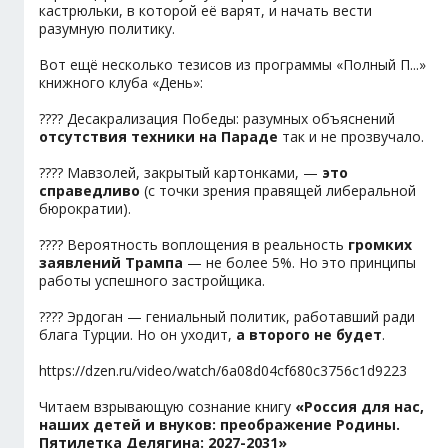
кастрюльки, в которой её варят, и начать вести
разумную политику.
Вот ещё несколько тезисов из программы «Полный П...»
книжного клуба «День»:
???? Десакрализация Победы: разумных объяснений
отсутствия техники на Параде
так и не прозвучало.
???? Мавзолей, закрытый картонками, —
это
справедливо
(с точки зрения правящей либеральной
бюрократии).
???? Вероятность воплощения в реальность
громких
заявлений Трампа
— не более 5%. Но это принципы
работы успешного застройщика.
???? Эрдоган — гениальный политик, работавший ради
блага Турции. Но он уходит,
а второго не будет
.
https://dzen.ru/video/watch/6a08d04cf680c3756c1d9223
Читаем взрывающую сознание книгу
«Россия для нас,
наших детей и внуков: преображение Родины.
Пятилетка Делягина: 2027-2031»