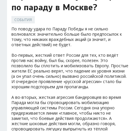
по параду в Москве?
СОБЫТИЯ
По поводу удара по Параду Победы я не сильно
волновался: значительно больше было предпосылок к
тому, что никаких враждебных акций (а значит, и
ответных действий) не будет.
Во-первых, жесткий ответ России для тех, кто ведёт
против нас войну, был бы, скорее, полезен. Это
позволило бы сплотить и мобилизовать Европу. Простые
жители ЕС реально верят, что падение их уровня жизни
(а он упал очень сильно) вызвано российской политикой.
И очередное проявление «русской агрессии» стало бы
хорошим подспорьем для пропаганды.
А во-вторых, жесткая агрессия бандеровцев во время
Парада могла бы спровоцировать мобилизацию
управляющей системы России. Сегодня она упорно
придерживается линии «главное, чтобы никто не
заметил, что боевые действия продолжаются». А
жёсткие шоковые действия могли, образно говоря,
спровоцировать лягушку выпрыгнуть из тёплой