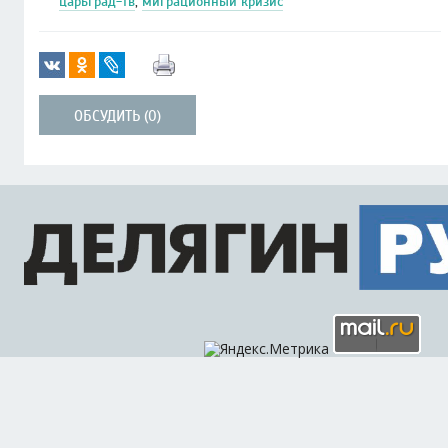
царьград-тв
,
миграционный кризис
ОБСУДИТЬ (0)