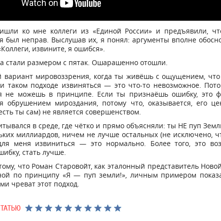
ришли ко мне коллеги из «Единой России» и предъявили, чт
я был неправ. Выслушав их, я понял: аргументы вполне обосн
«Коллеги, извините, я ошибся».
за стали размером с пятак. Ошарашенно отошли.
й вариант мировоззрения, когда ты живёшь с ощущением, чт
и таком подходе извиняться — это что-то невозможное. Пот
я не можешь в принципе. Если ты признаёшь ошибку, это ф
ся обрушением мироздания, потому что, оказывается, его це
 есть ты сам) не является совершенством.
итывался в среде, где чётко и прямо объясняли: ты НЕ пуп Земл
ьких миллиардов, ничем не лучше остальных (не исключено, чт
для меня извиниться — это нормально. Более того, это воз
шибку, стать лучше.
 тому, что Роман Старовойт, как эталонный представитель Ново
ной по принципу «Я — пуп земли!», личным примером показа
ми чреват этот подход.
СТАТЬЮ