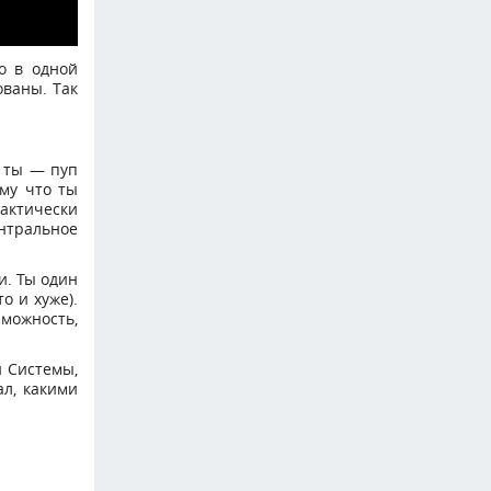
о в одной
ованы. Так
о ты — пуп
ому что ты
актически
нтральное
и. Ты один
о и хуже).
можность,
й Системы,
л, какими