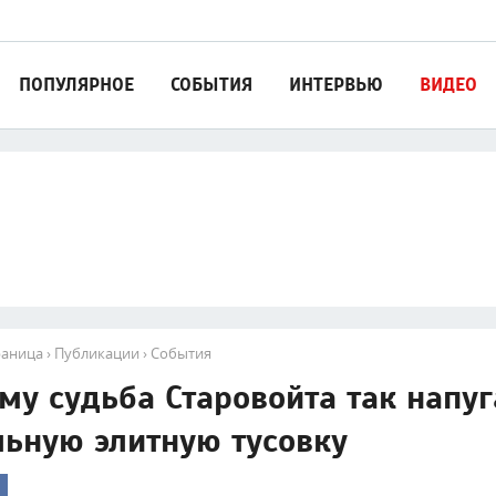
ПОПУЛЯРНОЕ
СОБЫТИЯ
ИНТЕРВЬЮ
ВИДЕО
раница
›
Публикации
›
События
му судьба Старовойта так напу
льную элитную тусовку