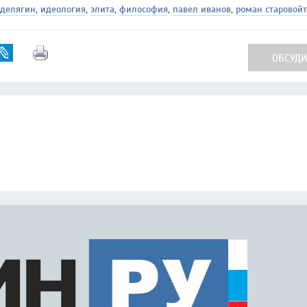
 делягин
,
идеология
,
элита
,
философия
,
павел иванов
,
роман старовойт
ОБСУДИТ