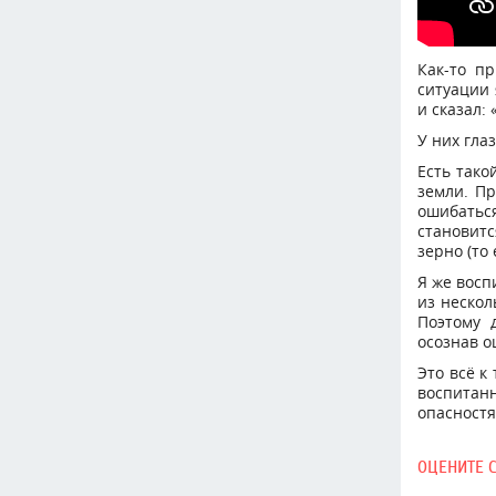
Как-то п
ситуации 
и сказал: 
У них гла
Есть тако
земли. Пр
ошибатьс
становит
зерно (то
Я же восп
из нескол
Поэтому 
осознав о
Это всё к
воспитан
опасностя
ОЦЕНИТЕ 