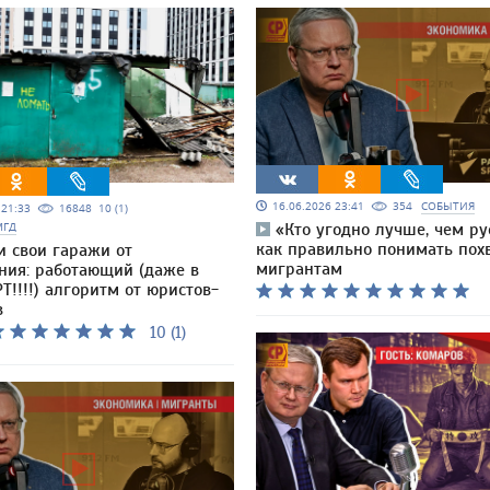
16.06.2026 23:41
354
СОБЫТИЯ
5 21:33
16848
10 (1)
МГД
«Кто угодно лучше, чем ру
как правильно понимать пох
и свои гаражи от
мигрантам
ния: работающий (даже в
Т!!!!) алгоритм от юристов-
в
10 (1)