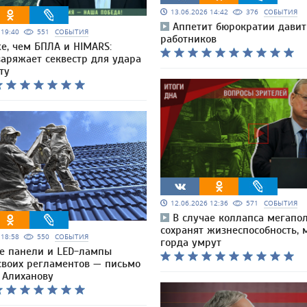
13.06.2026 14:42
376
СОБЫТИЯ
Аппетит бюрократии давит
6 19:40
551
СОБЫТИЯ
работников
е, чем БПЛА и HIMARS:
аряжает секвестр для удара
ту
12.06.2026 12:36
571
СОБЫТИЯ
В случае коллапса мегапо
сохранят жизнеспособность,
6 18:58
550
СОБЫТИЯ
горда умрут
е панели и LED-лампы
своих регламентов — письмо
 Алиханову