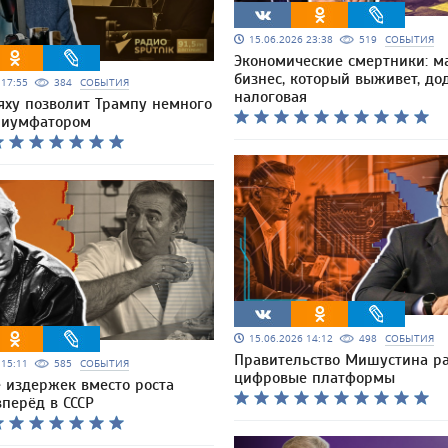
15.06.2026 23:38
519
СОБЫТИЯ
Экономические смертники: 
бизнес, который выживет, до
6 17:55
384
СОБЫТИЯ
налоговая
яху позволит Трампу немного
риумфатором
15.06.2026 14:12
498
СОБЫТИЯ
Правительство Мишустина ра
6 15:11
585
СОБЫТИЯ
цифровые платформы
 издержек вместо роста
вперёд в СССР