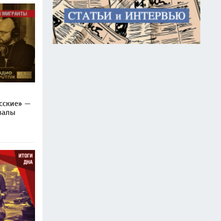
сские» —
валы