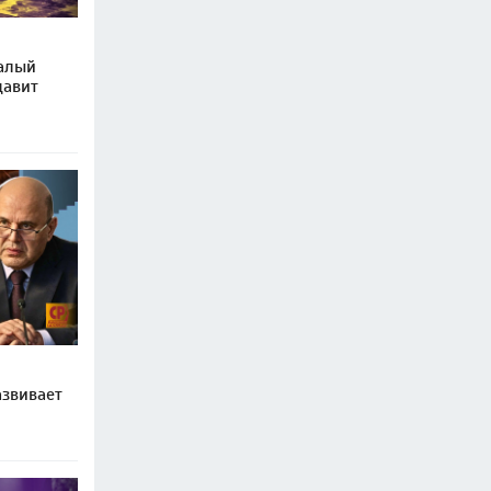
малый
давит
звивает