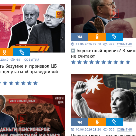
11.06.2026 22:58
422
СОБЫТИЯ
Бюджетный кризис? В мин
не считают
6 23:49
641
СОБЫТИЯ
ть безумие и произвол ЦБ
т депутаты «Справедливой
10.06.2026 23:20
559
СОБЫТИЯ