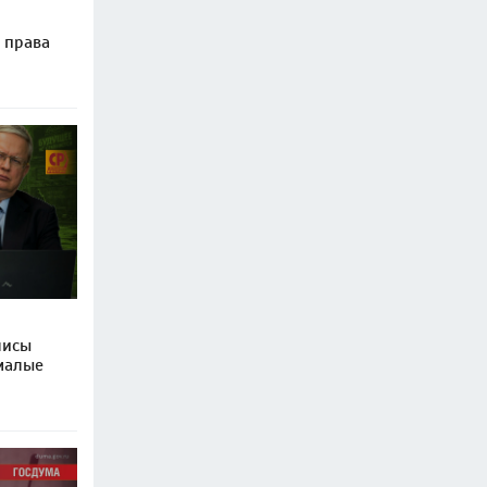
 права
лисы
 малые