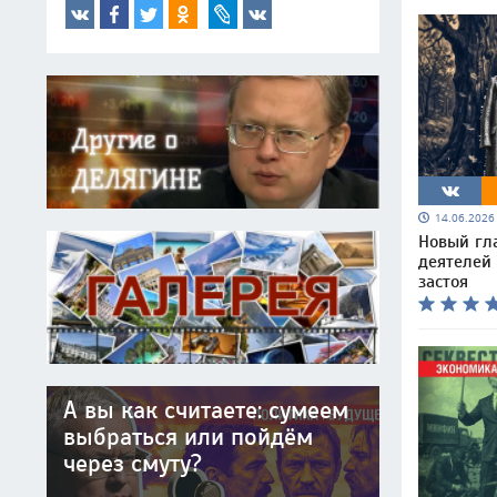
14.06.202
Новый гл
деятелей
застоя
А вы как считаете: сумеем
выбраться или пойдём
через смуту?