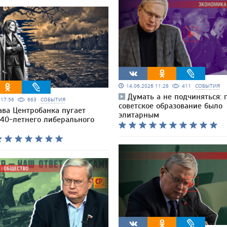
14.06.2026 11:28
411
СОБЫТИЯ
Думать а не подчиняться: 
6 17:56
663
СОБЫТИЯ
советское образование было
ава Центробанка пугает
элитарным
 40-летнего либерального