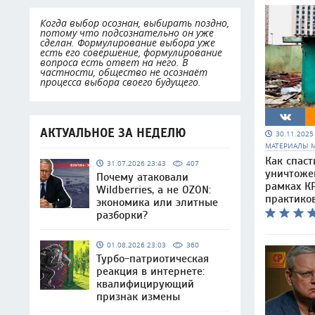
Когда выбор осознан, выбирать поздно,
потому что подсознательно он уже
сделан. Формулирование выбора уже
есть его совершение, формулирование
вопроса есть ответ на него. В
частности, общество не осознаёт
процесса выбора своего будущего.
АКТУАЛЬНОЕ ЗА НЕДЕЛЮ
30.11.202
МАТЕРИАЛЫ 
Как спаст
31.07.2026 23:43
407
уничтоже
Почему атаковали
рамках КР
Wildberries, а не OZON:
практико
экономика или элитные
разборки?
01.08.2026 23:03
360
Турбо-патриотическая
реакция в интернете:
квалифицирующий
признак измены