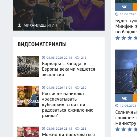
13.06.202
Будет хуж
МИХАИЛ ДЕЛЯГИН
Минфин з
по бюдже
ВИДЕОМАТЕРИАЛЫ
05.08.2026 22:18
215
Варвары с Запада: у
Европы веками чешется
экспансия
04.08.2026 18:04
230
Россияне начинают
«распечатывать
кубышки»: стоит ли
12.06.202
радоваться оживлению
Солнечны
рынка?
сложнее 
министру
03.08.2026 23:15
238
Можно ли пользоваться