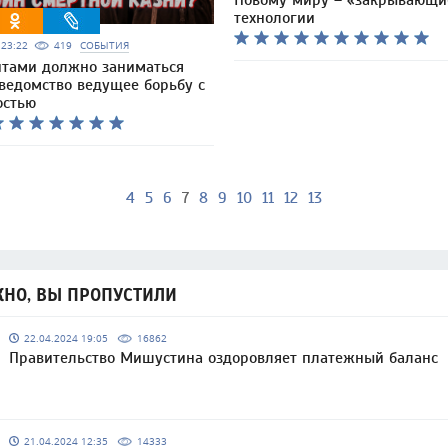
Новому миру – «закрывающи
технологии
6 23:22
419
СОБЫТИЯ
тами должно заниматься
ведомство ведущее борьбу с
остью
4
5
6
7
8
9
10
11
12
13
НО, ВЫ ПРОПУСТИЛИ
22.04.2024 19:05
16862
Правительство Мишустина оздоровляет платежный баланс
21.04.2024 12:35
14333