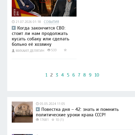
21.07.2026 01:18
СОБЫТИЯ
Когда закончится СВО:
стоит ли нам продолжать
кусать собаку или сделать
больно её хозяину
533
МИХАИЛ ДЕЛЯГИН
1
2
3
4
5
6
7
8
9
10
05.05.2024 11:05
Повестка дня – 42: знать и помнить
политические уроки краха СССР!
17681
10 (1)